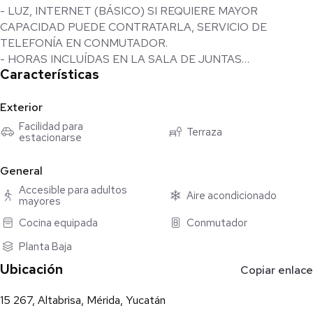
- LUZ, INTERNET (BÁSICO) SI REQUIERE MAYOR
CAPACIDAD PUEDE CONTRATARLA, SERVICIO DE
TELEFONÍA EN CONMUTADOR.
- HORAS INCLUÍDAS EN LA SALA DE JUNTAS
Características
- HORARIO FLEXIBLE DE ACCESO, LLAVE PROPIA Y
CÓDIGO DE ALARMA.
- ÁREA DE COCINA Y TERRAZA EN ÁREAS COMUNES.
Exterior
Facilidad para
Terraza
estacionarse
CONDICIONES DE RENTA.
- UN MES DE RENTA
General
MAS $650 DE MANTENIMIENTO
- MES DE DEPÓSITO
Accesible para adultos
Aire acondicionado
mayores
CONVENIO NOTARIAL $7500
- AVAL CON PROPIEDAD EN YUCATÁN CON PROPIEDAD
Cocina equipada
Conmutador
LIBRE DE GRAVAMEN.
Planta Baja
- SE ACEPTA DOBLE DEPÓSITO POR FALTA DE AVAL.
Ubicación
Copiar enlace
** EL MANTENIMIENTO ES EN REFERENCIA AL CONSUMO
DEL AIRE ACONDICIONADO.
15 267, Altabrisa, Mérida, Yucatán