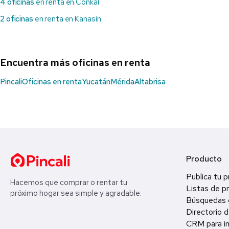
4 oficinas
en renta en Conkal
2 oficinas
en renta en Kanasín
Encuentra más oficinas en renta
Pincali
Oficinas en renta
Yucatán
Mérida
Altabrisa
Producto
Publica tu 
Hacemos que comprar o rentar tu
Listas de p
próximo hogar sea simple y agradable.
Búsquedas 
Directorio d
CRM para in