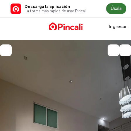
Descarga la aplicación
Úsala
La forma más rápida de usar Pincali
Ingresar