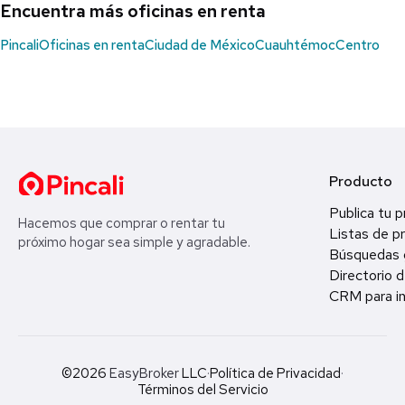
Encuentra más oficinas en renta
Pincali
Oficinas en renta
Ciudad de México
Cuauhtémoc
Centro
Producto
Publica tu 
Hacemos que comprar o rentar tu
Listas de p
próximo hogar sea simple y agradable.
Búsquedas 
Directorio d
CRM para in
©2026
EasyBroker
LLC
·
Política de Privacidad
·
Términos del Servicio