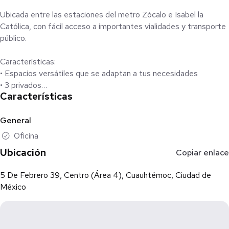
Ubicada entre las estaciones del metro Zócalo e Isabel la
Católica, con fácil acceso a importantes vialidades y transporte
público.
Características:
• Espacios versátiles que se adaptan a tus necesidades
• 3 privados
Características
• Amplia recepción
• 1 baño
• Áreas de archivo
General
• Sin costo de mantenimiento
Oficina
Ubicación
Copiar enlace
Adicional:
• No cuenta con estacionamiento, pero hay pensiones a 1 y 2
5 De Febrero 39, Centro (Área 4), Cuauhtémoc, Ciudad de
cuadras
México
Requisitos:
• Uso exclusivo para oficina
• 1 mes de renta + IVA