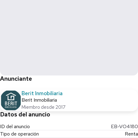
• 2 depósitos
• Fiador
Ideal para despachos, consultorías o empresas que buscan
presencia en una de las zonas más importantes de la ciudad.
¡Aprovecha esta oportunidad y agenda tu cita hoy mismo!
Anunciante
Berit Inmobiliaria
Berit Inmobiliaria
Miembro desde 2017
Datos del anuncio
ID del anuncio
EB-VO4180
Tipo de operación
Renta