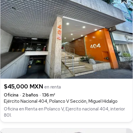
$45,000 MXN
en renta
Oficina
2 baños
136 m²
Ejército Nacional 404, Polanco V Sección, Miguel Hidalgo
Oficina en Renta en Polanco V, Ejercito nacional 404, interior
801.