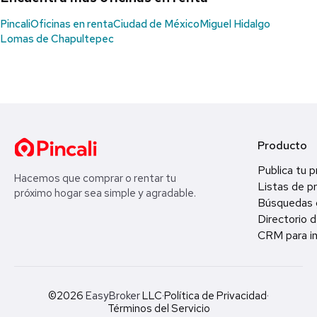
Pincali
Oficinas en renta
Ciudad de México
Miguel Hidalgo
Lomas de Chapultepec
Producto
Publica tu 
Hacemos que comprar o rentar tu
Listas de p
próximo hogar sea simple y agradable.
Búsquedas 
Directorio d
CRM para in
©2026
EasyBroker
LLC
·
Política de Privacidad
·
Términos del Servicio