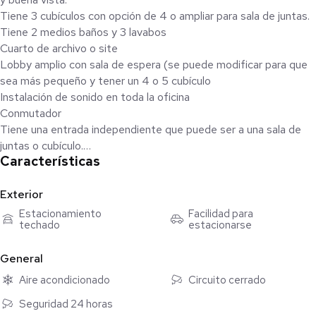
Tiene 3 cubículos con opción de 4 o ampliar para sala de juntas.
Tiene 2 medios baños y 3 lavabos
Cuarto de archivo o site
Lobby amplio con sala de espera (se puede modificar para que
sea más pequeño y tener un 4 o 5 cubículo
Instalación de sonido en toda la oficina
Conmutador
Tiene una entrada independiente que puede ser a una sala de
juntas o cubículo.
Características
Aire acondicionado
Seguridad las 24 horas
1 cajón de estacionamiento
Exterior
Puede dejar el.equipo dental
Estacionamiento
Facilidad para
techado
estacionarse
No incluye IVA
General
Aire acondicionado
Circuito cerrado
Seguridad 24 horas