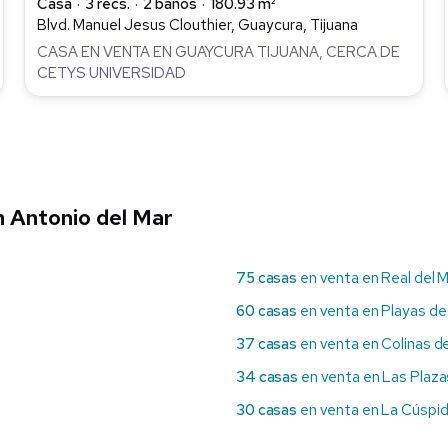
Casa
3 recs.
2 baños
180.93 m²
Blvd. Manuel Jesus Clouthier, Guaycura, Tijuana
CASA EN VENTA EN GUAYCURA TIJUANA, CERCA DE
CETYS UNIVERSIDAD
n Antonio del Mar
75 casas
en venta en Real del 
60 casas
en venta en Playas de
37 casas
en venta en Colinas de
34 casas
en venta en Las Plaza
30 casas
en venta en La Cúspi