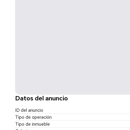
LOS DULCES, DULCES DETALLES:
Espacio Generoso: 1992 pies cuadrados o 185 metros cua
203.46 metros cuadrados.
Distribución Flexible: 3 habitaciones, 2 baños amplios.
Estacionamiento Resuelto: Gran garaje privado.
¡Cuota de HOA Increíblemente Baja: Solo $80/mes por t
Financiamiento aceptado para compradores precalificado
¡ESTO NO VA A DURAR! Propiedades como esta, con estas 
RÁPIDO. No dejes que tu casa de ensueño se escape.
¡LLAMA O ENVÍA UN MENSAJE HOY! Vamos a llevarte a un
con vista al océano sea tuyo antes de que alguien más lo
Datos del anuncio
ID del anuncio
Tipo de operación
Tipo de inmueble