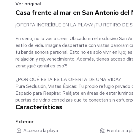
Ver original
Casa frente al mar en San Antonio del 
¡OFERTA INCREÍBLE EN LA PLAYA! ¡TU RETIRO DE
En serio, no lo vas a creer. Ubicado en el exclusivo San 
estilo de vida. Imagina despertarte con vistas panorámic
tu banda sonora personal. Esto no es solo vivir en lujo; 
relajación y rejuvenecimiento. Además, tienes acceso dire
zona: ¡qué genial es eso?!
¿POR QUÉ ESTA ES LA OFERTA DE UNA VIDA?
Pura Seclusión, Vistas Épicas: Tu propio refugio privado 
Espacio para Respirar: Relájate en áreas de estar lumin
puertas de vidrio corredizas que te conectan sin esfuerz
Características
Cocina de Sueño para Chefs: Una cocina gourmet con el
en los armarios. Perfecto para entretener o simplemente 
Objetivos de Suite Principal: La suite principal con sus p
Exterior
como un resort de cinco estrellas.
Acceso a la playa
Frente a la p