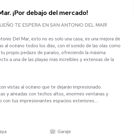
Mar. ¡Por debajo del mercado!
 SUEÑO TE ESPERA EN SAN ANTONIO DEL MAR!
Antonio Del Mar, esto no es solo una casa, es una mejora de
as al océano todos los días, con el sonido de las olas como
es tu propio pedazo de paraíso, ofreciendo la máxima
cto a una de las playas más increíbles y extensas de la
con vistas al océano que te dejarán impresionado.
osas y aireadas con techos altos, enormes ventanas y
o con tus impresionantes espacios exteriores.
ectrodomésticos, hermosa granito y un montón de espacio
preparar un bocadillo rápido.
ropias vistas al océano, y un baño en suite que se siente
laya
Garaje