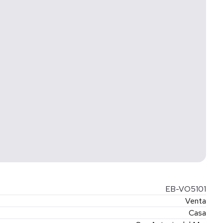
drados de lujoso espacio habitable. Situado en un lote de
odas estas increíbles comodidades y seguridad!
s.
vistas y este nivel de lujo, a este valor, se venden
 tour privado y hacer que este impresionante retiro
 haga!
EB-VO5101
Venta
Casa