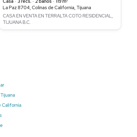
Casa
3 recs.
2 baños
119 m²
La Paz 8704, Colinas de California, Tijuana
CASA EN VENTA EN TERRALTA COTO RESIDENCIAL,
TIJUANA B.C.
Mar
 Tijuana
 California
s
de