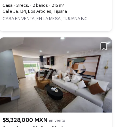
Casa
3 recs.
2 baños
215 m²
Calle 3a. 134, Los Árboles, Tijuana
CASA EN VENTA, EN LA MESA, TIJUANA B.C.
$5,328,000 MXN
en venta