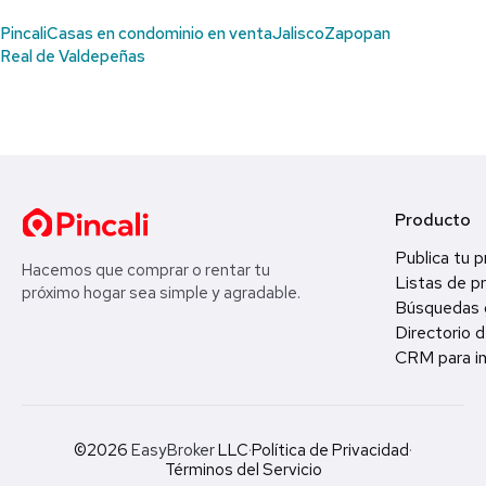
Pincali
Casas en condominio en venta
Jalisco
Zapopan
Real de Valdepeñas
Producto
Publica tu 
Hacemos que comprar o rentar tu
Listas de p
próximo hogar sea simple y agradable.
Búsquedas 
Directorio d
CRM para in
©2026
EasyBroker
LLC
·
Política de Privacidad
·
Términos del Servicio