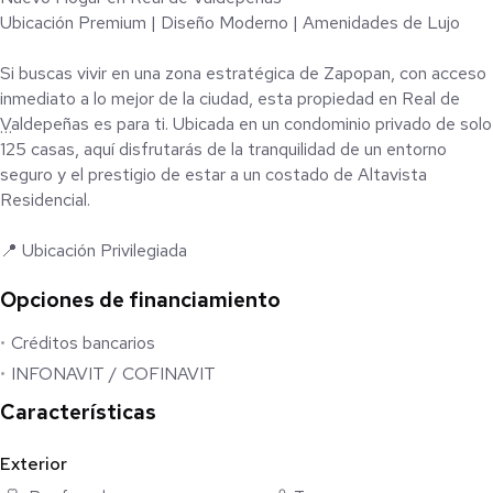
Ubicación Premium | Diseño Moderno | Amenidades de Lujo
Si buscas vivir en una zona estratégica de Zapopan, con acceso
inmediato a lo mejor de la ciudad, esta propiedad en Real de
Valdepeñas es para ti. Ubicada en un condominio privado de solo
125 casas, aquí disfrutarás de la tranquilidad de un entorno
seguro y el prestigio de estar a un costado de Altavista
Residencial.
📍 Ubicación Privilegiada
Opciones de financiamiento
A 15 min de Andares: El epicentro del lujo y los negocios en
Zapopan.
Créditos bancarios
INFONAVIT / COFINAVIT
Conectividad Total: Salida rápida a Periférico Norte y
excelentes vías de acceso.
Características
Cerca de Todo: Rodeado de las mejores universidades,
Exterior
hospitales de prestigio y centros comerciales.