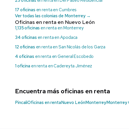
25 oficinas
en renta en Del Paseo Residencial
17 oficinas
en renta en Cumbres
Ver todas las colonias de Monterrey →
Oficinas en renta en Nuevo León
1,135 oficinas
en renta en Monterrey
34 oficinas
en renta en Apodaca
12 oficinas
en renta en San Nicolás de los Garza
4 oficinas
en renta en General Escobedo
1 oficina
en renta en Cadereyta Jiménez
Encuentra más oficinas en renta
Pincali
Oficinas en renta
Nuevo León
Monterrey
Monterrey 