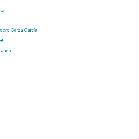
isa
Pedro Garza García
pe
arina