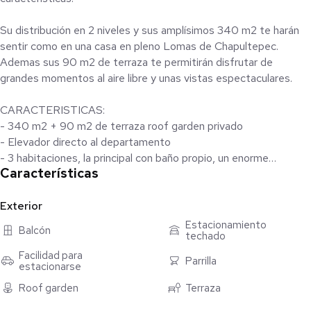
Su distribución en 2 niveles y sus amplísimos 340 m2 te harán
sentir como en una casa en pleno Lomas de Chapultepec.
Ademas sus 90 m2 de terraza te permitirán disfrutar de
grandes momentos al aire libre y unas vistas espectaculares.
CARACTERISTICAS:
- 340 m2 + 90 m2 de terraza roof garden privado
- Elevador directo al departamento
- 3 habitaciones, la principal con baño propio, un enorme
Características
vestidor y amplia terraza.
- 3 baños y medio
- 2 salones con chimenea
Exterior
- comedor
Estacionamiento
Balcón
techado
- Cocina equipada con antecomedor
- Cuarto de servicio con baño
Facilidad para
Parrilla
estacionarse
- Area de lavado
- 5 cajones de estacionamiento
Roof garden
Terraza
- Bodega (enorme)