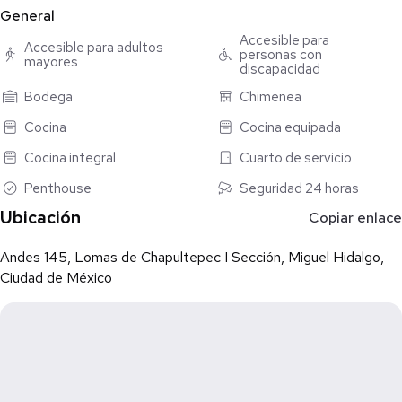
- Vigilancia 24/7
General
Accesible para
Accesible para adultos
personas con
mayores
discapacidad
Bodega
Chimenea
Cocina
Cocina equipada
Cocina integral
Cuarto de servicio
Penthouse
Seguridad 24 horas
Ubicación
Copiar enlace
Andes 145, Lomas de Chapultepec I Sección, Miguel Hidalgo,
Ciudad de México