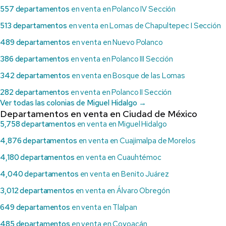
557 departamentos
en venta en Polanco IV Sección
513 departamentos
en venta en Lomas de Chapultepec I Sección
489 departamentos
en venta en Nuevo Polanco
386 departamentos
en venta en Polanco III Sección
342 departamentos
en venta en Bosque de las Lomas
282 departamentos
en venta en Polanco II Sección
Ver todas las colonias de Miguel Hidalgo →
Departamentos en venta en Ciudad de México
5,758 departamentos
en venta en Miguel Hidalgo
4,876 departamentos
en venta en Cuajimalpa de Morelos
4,180 departamentos
en venta en Cuauhtémoc
4,040 departamentos
en venta en Benito Juárez
3,012 departamentos
en venta en Álvaro Obregón
649 departamentos
en venta en Tlalpan
485 departamentos
en venta en Coyoacán