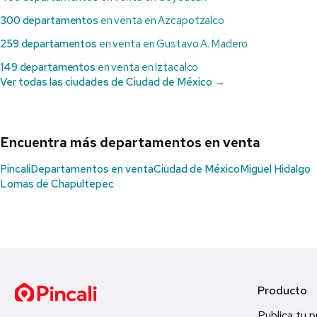
300 departamentos
en venta en Azcapotzalco
259 departamentos
en venta en Gustavo A. Madero
149 departamentos
en venta en Iztacalco
Ver todas las ciudades de Ciudad de México →
Encuentra más departamentos en venta
Pincali
Departamentos en venta
Ciudad de México
Miguel Hidalgo
Lomas de Chapultepec
Producto
Publica tu 