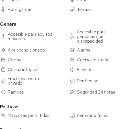
breathtaking views. We have different floor plans to suit your
Roof garden
Terraza
needs, from studios, 1 and 2 bedroom units to spacious
penthouse options. The price shown includes a 10% discount
with an 80-20 payment plan. There's sure to be something for
General
you at Flamingos Paradise!
Accesible para
Accesible para adultos
personas con
mayores
discapacidad
The price shown includes a 10% discount with an 80-20
payment plan. If you require another payment plan, please
Aire acondicionado
Alarma
contact us.
Cocina
Cocina equipada
Cocina integral
Elevador
Fraccionamiento
Penthouse
privado
Rampas
Seguridad 24 horas
Políticas
Mascotas permitidas
Permitido fumar