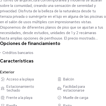
3 torres de arquitectura contemporánea y moderna se alzarán
sobre la comunidad, creando una sensación de serenidad y
privacidad. Disfruta de la belleza de la naturaleza desde tu
terraza privada o sumérgete en el lujo en alguna de las piscinas o
en el salón de usos múltiples con impresionantes vistas.
Disponemos de diferentes planos de piso que se ajustan a tus
necesidades, desde estudios, unidades de 1 y 2 recámaras
hasta amplias opciones de penthouse. El precio mostrado
Opciones de financiamiento
incluye un 10% de descuento, con un plan de pagos de 80-20,
¡Seguro hay algo para ti en Flamingos Paradise!
Créditos bancarios
El precio mostrado incluye un 10% de descuento, con un plan de
pagos de 80-20, si requiere otro plan de pagos favor de
Características
contactarnos.
Our incredible development offers exclusive experiences and is
Exterior
located in the sophisticated and elegant Flamingos area, with
Acceso a la playa
Balcón
easy access to the best beach in the area. Only three towers of
Estacionamiento
Facilidad para
contemporary and modern architecture will rise above the
techado
estacionarse
community, creating a sense of serenity and privacy. Enjoy the
Frente a la playa
Muelle de carga
beauty of nature from your private terrace or immerse yourself
in luxury at one of the pools or in the multipurpose room with
Parrilla
Patio