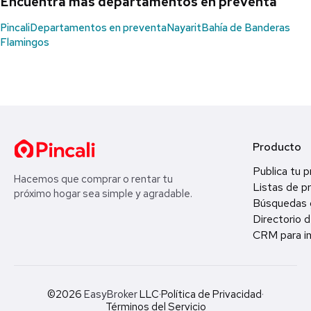
Encuentra más departamentos en preventa
Pincali
Departamentos en preventa
Nayarit
Bahía de Banderas
Flamingos
Producto
Publica tu 
Hacemos que comprar o rentar tu
Listas de p
próximo hogar sea simple y agradable.
Búsquedas 
Directorio d
CRM para in
©2026
EasyBroker
LLC
·
Política de Privacidad
·
Términos del Servicio