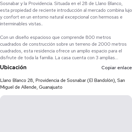
Sosnabar y la Providencia. Situada en el 28 de Llano Blanco,
esta propiedad de reciente introducción al mercado combina lujo
y confort en un entorno natural excepcional con hermosas e
interminables vistas..
Con un diseño espacioso que comprende 800 metros
cuadrados de construcción sobre un terreno de 2000 metros
cuadrados, esta residencia ofrece un amplio espacio para el
disfrute de toda la familia. La casa cuenta con 3 amplias
habitaciones, cada una diseñada para maximizar la comodidad y
Ubicación
Copiar enlace
tranquilidad, además de 5 elegantes baños completos y 2
medios baños adicionales, garantizando así comodidad en cada
Llano Blanco 28, Providencia de Sosnabar (El Bandolón), San
rincón de la casa. Los "Ensuite Bathrooms y Wlak-in Closets" de
Miguel de Allende, Guanajuato
la recamara principal son individuales, teniendo uno de ellos un
SPA con mesa de masaje y tina de hidromasaje para dos
personas. Amplio cuarto de servicio con dos camas y baño,
arreglado para recibir también visitas.
El espacio exterior no se queda atrás, con áreas ideales para el