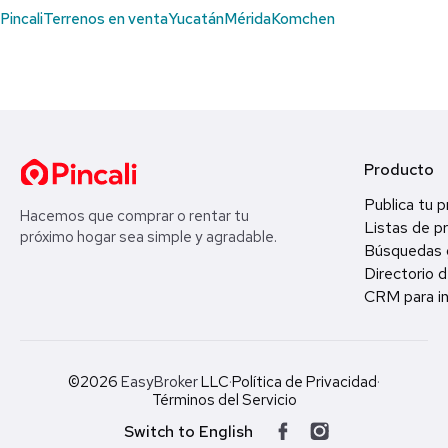
Pincali
Terrenos en venta
Yucatán
Mérida
Komchen
Producto
Publica tu 
Hacemos que comprar o rentar tu
Listas de p
próximo hogar sea simple y agradable.
Búsquedas 
Directorio d
CRM para in
©2026
EasyBroker
LLC
·
Política de Privacidad
·
Términos del Servicio
Switch to English