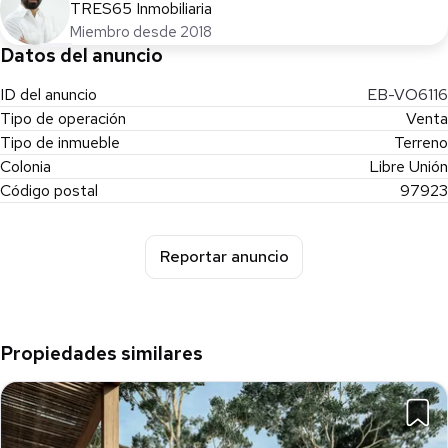
TRES65 Inmobiliaria
. Laguna navegable.
Miembro desde 2018
-Bienestar y relajación.
Datos del anuncio
. Temazcal.
. Choza de masaje maya.
ID del anuncio
EB-VO6116
. Jardín contemplativo.
Tipo de operación
Venta
. Consultorio médico.
Tipo de inmueble
Terreno
-Vida activa.
Colonia
Libre Unión
. Cancha de pickleball.
Código postal
97923
. Cancha de futbol 7.
. Cancha multiusos.
. Senderos de jogging.
Reportar anuncio
. Circuito de bici-cross.
. Ciclovías.
-Conexión.
. Meliponario.
Propiedades similares
. Huerto y jardín botánico.
. Pibs (Hornose tradicionales mayas).
Servicios: