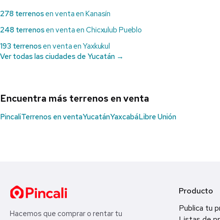
278 terrenos
en venta en Kanasín
248 terrenos
en venta en Chicxulub Pueblo
193 terrenos
en venta en Yaxkukul
Ver todas las ciudades de Yucatán →
Encuentra más terrenos en venta
Pincali
Terrenos en venta
Yucatán
Yaxcabá
Libre Unión
Producto
Publica tu 
Hacemos que comprar o rentar tu
Listas de p