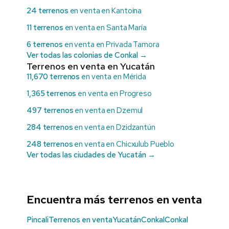
24 terrenos
en venta en Kantoina
11 terrenos
en venta en Santa María
6 terrenos
en venta en Privada Tamora
Ver todas las colonias de Conkal →
Terrenos en venta en Yucatán
11,670 terrenos
en venta en Mérida
1,365 terrenos
en venta en Progreso
497 terrenos
en venta en Dzemul
284 terrenos
en venta en Dzidzantún
248 terrenos
en venta en Chicxulub Pueblo
Ver todas las ciudades de Yucatán →
Encuentra más terrenos en venta
Pincali
Terrenos en venta
Yucatán
Conkal
Conkal