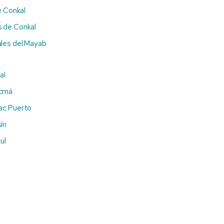
e Conkal
 de Conkal
les del Mayab
al
ucmá
ac Puerto
ín
ul