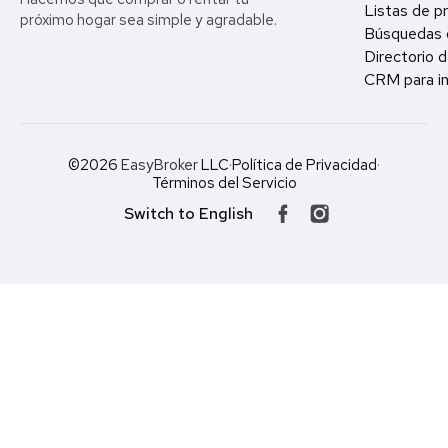
Listas de p
próximo hogar sea simple y agradable.
Búsquedas 
Directorio d
CRM para in
©2026
EasyBroker
LLC
·
Política de Privacidad
·
Términos del Servicio
Switch to English