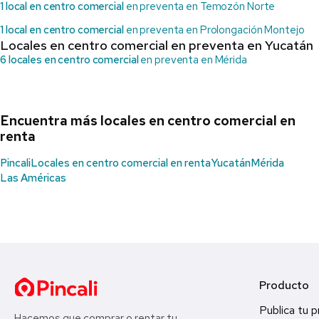
1 local en centro comercial
en preventa en Temozón Norte
1 local en centro comercial
en preventa en Prolongación Montejo
Locales en centro comercial en preventa en Yucatán
6 locales en centro comercial
en preventa en Mérida
Encuentra más locales en centro comercial en
renta
Pincali
Locales en centro comercial en renta
Yucatán
Mérida
Las Américas
Producto
Publica tu 
Hacemos que comprar o rentar tu