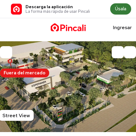
Descarga la aplicación
Úsala
La forma más rápida de usar Pincali
Ingresar
Fuera del mercado
Street View