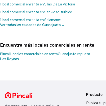
1 local comercial
en renta en Silao De La Victoria
1 local comercial
en renta en San José Iturbide
1 local comercial
en renta en Salamanca
Ver todas las ciudades de Guanajuato →
Encuentra más locales comerciales en renta
Pincali
Locales comerciales en renta
Guanajuato
Irapuato
Las Reynas
Producto
Publica tu 
Hacemos que comprar o rentar tu