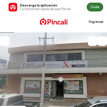
Descarga la aplicación
Úsala
La forma más rápida de usar Pincali
Ingresar