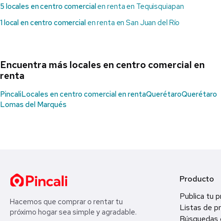
5 locales en centro comercial
en renta en Tequisquiapan
1 local en centro comercial
en renta en San Juan del Río
Encuentra más locales en centro comercial en
renta
Pincali
Locales en centro comercial en renta
Querétaro
Querétaro
Lomas del Marqués
Producto
Publica tu 
Hacemos que comprar o rentar tu
Listas de p
próximo hogar sea simple y agradable.
Búsquedas 