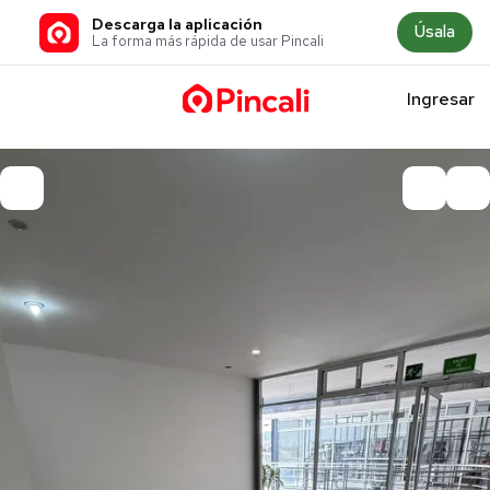
Descarga la aplicación
Úsala
La forma más rápida de usar Pincali
Ingresar