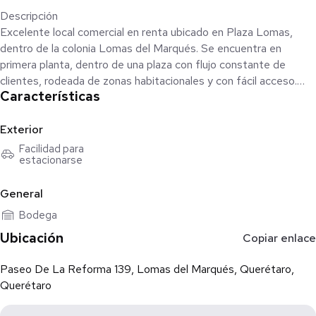
Descripción
Excelente local comercial en renta ubicado en Plaza Lomas,
dentro de la colonia Lomas del Marqués. Se encuentra en
primera planta, dentro de una plaza con flujo constante de
clientes, rodeada de zonas habitacionales y con fácil acceso.
Características
Características:
40 m² de superficie
Exterior
Facilidad para
estacionarse
Espacio cerrado adicional para bodega o almacenamiento y
medio baño
General
Ubicado en planta alta
Bodega
Ubicación
Copiar enlace
Buena iluminación natural
Paseo De La Reforma 139, Lomas del Marqués, Querétaro,
Ideal para atención al público
Querétaro
Plaza comercial activa