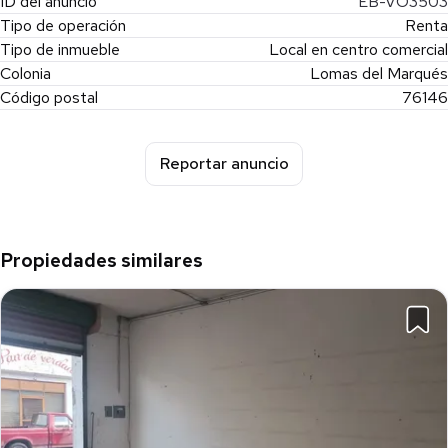
Excelente relación ubicación–funcionalidad
ID del anuncio
EB-VO3503
Tipo de operación
Renta
📩 Agenda una cita y conoce este local comercial en renta en
Tipo de inmueble
Local en centro comercial
Plaza Lomas.
Colonia
Lomas del Marqués
Una excelente oportunidad para establecer tu negocio en una
Código postal
76146
zona estratégica de Querétaro.
LM
Reportar anuncio
Propiedades similares