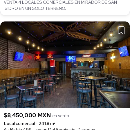
VENTA 4 LOCALES COMERCIALES EN MIRADOR DE SAN
ISIDRO EN UN SOLO TERRENO.
$8,450,000 MXN
en venta
Local comercial
241.8 m²
Av. Patria 499, Lomas Del Seminario, Zapopan