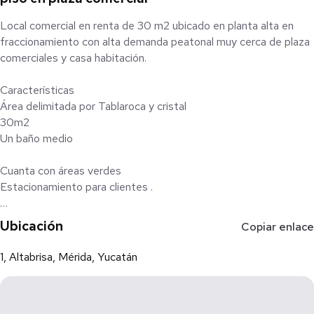
Local comercial en renta de 30 m2 ubicado en planta alta en
fraccionamiento con alta demanda peatonal muy cerca de plaza
comerciales y casa habitación.
Características
Área delimitada por Tablaroca y cristal
30m2
Un baño medio
Cuanta con áreas verdes
Estacionamiento para clientes .
Requisitos
Ubicación
Copiar enlace
•Mes de renta
•Mes de depósito con aval con propiedad libre de gravamen.
1, Altabrisa, Mérida, Yucatán
•Doble depósito al no contar con aval con propiedad libre de
gravamen.
Gastos notariales.