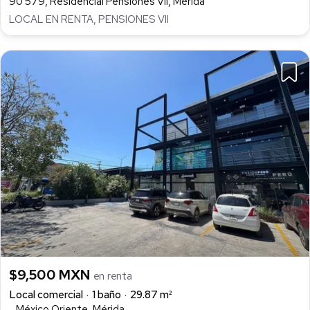
90 579, Residencial Pensiones VII, Mérida
LOCAL EN RENTA, PENSIONES VII
$9,500 MXN
en renta
Local comercial
1 baño
29.87 m²
., México Oriente, Mérida