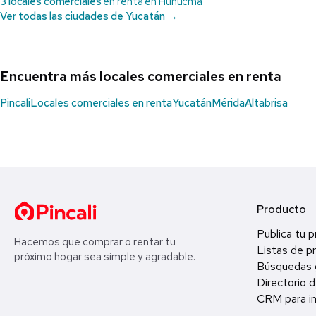
3 locales comerciales
en renta en Hunucmá
Ver todas las ciudades de Yucatán →
Encuentra más locales comerciales en renta
Pincali
Locales comerciales en renta
Yucatán
Mérida
Altabrisa
Producto
Publica tu 
Hacemos que comprar o rentar tu
Listas de p
próximo hogar sea simple y agradable.
Búsquedas 
Directorio d
CRM para in