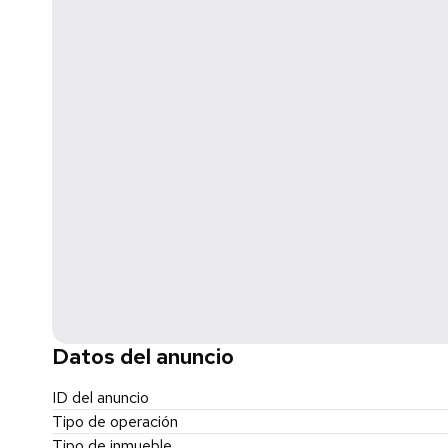
Manuel Ordoñez, Santa Catarina, Nuevo León.
A pocos metros de Sam’s Club, dentro de una zona con i
Disponibilidad: Inmediata.
Agenda tu visita y conoce el espacio ideal para tu negoci
Datos del anuncio
ID del anuncio
Tipo de operación
Tipo de inmueble