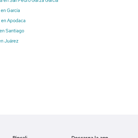
a en San Pedro Garza García
 en García
a en Apodaca
 en Santiago
en Juárez
Pincali
Descarga la app