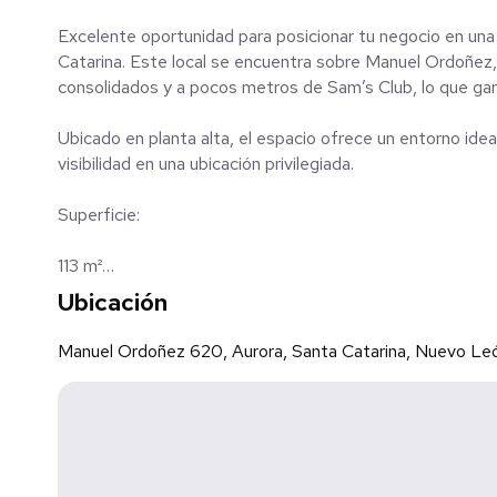
Excelente oportunidad para posicionar tu negocio en una
Catarina. Este local se encuentra sobre Manuel Ordoñez
consolidados y a pocos metros de Sam’s Club, lo que garan
Ubicado en planta alta, el espacio ofrece un entorno idea
visibilidad en una ubicación privilegiada.
Superficie:
113 m²
Ubicación
Precios:
Renta mensual: $27,289.50
Manuel Ordoñez 620, Aurora, Santa Catarina, Nuevo Le
IVA: $4,366.32
Total renta: $31,655.82
✔ La renta ya incluye cuota de mantenimiento.
Ubicación: