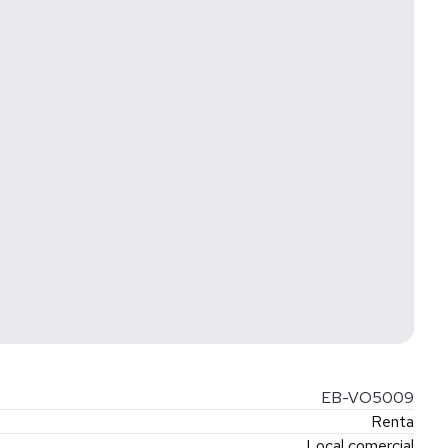
mportante actividad comercial.
o.
EB-VO5009
Renta
Local comercial