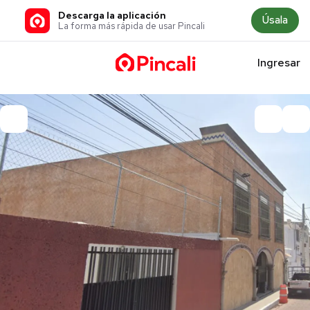
Descarga la aplicación
Úsala
La forma más rápida de usar Pincali
Ingresar