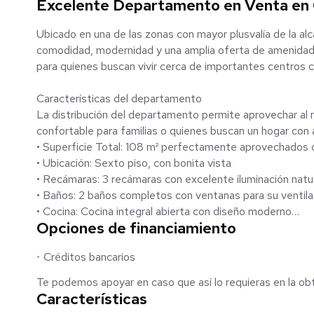
Excelente Departamento en Venta en 
Ubicado en una de las zonas con mayor plusvalía de la a
comodidad, modernidad y una amplia oferta de amenidades 
para quienes buscan vivir cerca de importantes centros co
Características del departamento
La distribución del departamento permite aprovechar al 
confortable para familias o quienes buscan un hogar con 
• Superficie Total: 108 m² perfectamente aprovechados
• Ubicación: Sexto piso, con bonita vista
• Recámaras: 3 recámaras con excelente iluminación natu
• Baños: 2 baños completos con ventanas para su ventila
• Cocina: Cocina integral abierta con diseño moderno
Opciones de financiamiento
• Área social: Amplia estancia de sala y comedor
• Balcón: Con vista y ventilación natural
Créditos bancarios
• Área de lavado: Independiente
• Estacionamiento: 2 cajones de estacionamiento
Te podemos apoyar en caso que así lo requieras en la obt
• Bodega: Espacio adicional de almacenamiento
Características