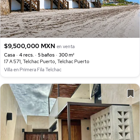
$9,500,000 MXN
en venta
Casa
4 recs.
5 baños
300 m²
17 A 571, Telchac Puerto, Telchac Puerto
Villa en Primera Fila Telchac