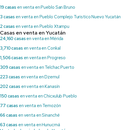
19 casas
en venta en Pueblo San Bruno
3 casas
en venta en Pueblo Complejo Turistico Nuevo Yucatán
2 casas
en venta en Pueblo Xtampu
Casas en venta en Yucatán
24,160 casas
en venta en Mérida
3,710 casas
en venta en Conkal
1,506 casas
en venta en Progreso
309 casas
en venta en Telchac Puerto
223 casas
en venta en Dzemul
202 casas
en venta en Kanasín
150 casas
en venta en Chicxulub Pueblo
77 casas
en venta en Temozón
66 casas
en venta en Sinanché
63 casas
en venta en Hunucmá