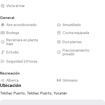
Mirador
Vista al mar
Gimnasio
Pet friendly
General
Área comercial
Aire acondicionado
Amueblado
Estacionamiento para invitados
Marina seca
Bodega
Cocina equipada
Recámara en planta
Dos plantas
Venta sin muebles: $10,600,000
baja
Venta con muebles y equipada : $10,800,000
Fraccionamiento
Estudio
privado
Seguridad 24 horas
Recreación
Alberca
Gimnasio
Ubicación
Telchac Puerto, Telchac Puerto, Yucatán