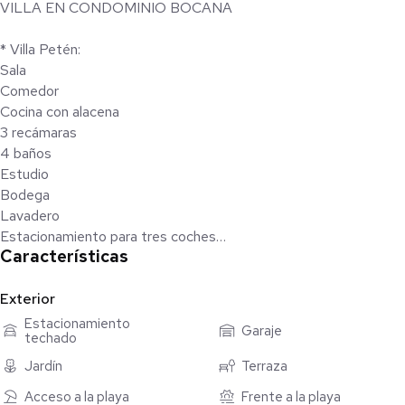
VILLA EN CONDOMINIO BOCANA
* Villa Petén:
Sala
Comedor
Cocina con alacena
3 recámaras
4 baños
Estudio
Bodega
Lavadero
Estacionamiento para tres coches
Características
Alberca propia
*Descripción de complejo Bocana*
Exterior
Guardias y cámaras de seguridad 24/7
Estacionamiento
Garaje
techado
Caseta de vigilancia para entrada/salida de vehículos
Dos albercas
Jardín
Terraza
Dos terrazas
Acceso a la playa
Frente a la playa
Baños en área de albercas