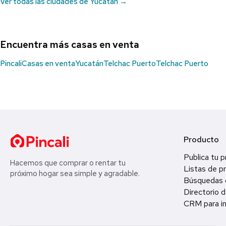
Ver todas las ciudades de Yucatán →
Encuentra más casas en venta
Pincali
Casas en venta
Yucatán
Telchac Puerto
Telchac Puerto
Producto
Publica tu 
Hacemos que comprar o rentar tu
Listas de p
próximo hogar sea simple y agradable.
Búsquedas 
Directorio d
CRM para in