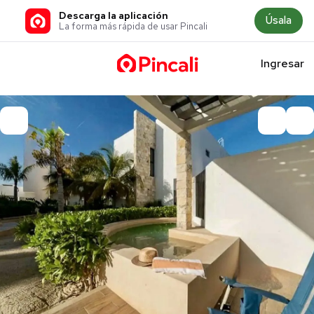
Descarga la aplicación
Úsala
La forma más rápida de usar Pincali
Ingresar