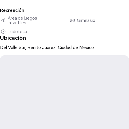
Huerto orgánico
Sky Lounge
Recreación
Área de mascotas
Área de juegos
Gimnasio
infantiles
Juegos para niños
Ludoteca
Ubicación
Del Valle Sur, Benito Juárez, Ciudad de México