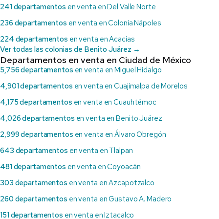
241 departamentos
en venta en Del Valle Norte
236 departamentos
en venta en Colonia Nápoles
224 departamentos
en venta en Acacias
Ver todas las colonias de Benito Juárez →
Departamentos en venta en Ciudad de México
5,756 departamentos
en venta en Miguel Hidalgo
4,901 departamentos
en venta en Cuajimalpa de Morelos
4,175 departamentos
en venta en Cuauhtémoc
4,026 departamentos
en venta en Benito Juárez
2,999 departamentos
en venta en Álvaro Obregón
643 departamentos
en venta en Tlalpan
481 departamentos
en venta en Coyoacán
303 departamentos
en venta en Azcapotzalco
260 departamentos
en venta en Gustavo A. Madero
151 departamentos
en venta en Iztacalco