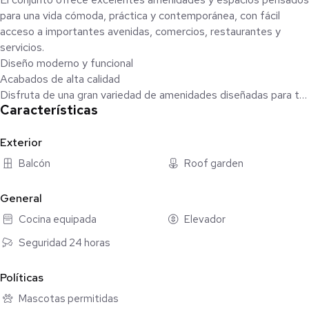
para una vida cómoda, práctica y contemporánea, con fácil
acceso a importantes avenidas, comercios, restaurantes y
servicios.
Diseño moderno y funcional
Acabados de alta calidad
Disfruta de una gran variedad de amenidades diseñadas para tu
Características
bienestar y comodidad.
Ideal para quienes buscan vivir o invertir en una de las zonas con
mayor plusvalía de la ciudad.
Exterior
Cuenta con 75m2 habitables y en total 86m2.
Balcón
Roof garden
Ludoteca para bebés
Business Center
General
Coworking
Cocina equipada
Elevador
Terraza
Lounge
Seguridad 24 horas
Sala de juegos
Área de asadores
Políticas
Hamacas
Mascotas permitidas
Jacuzzi / Sky Bar