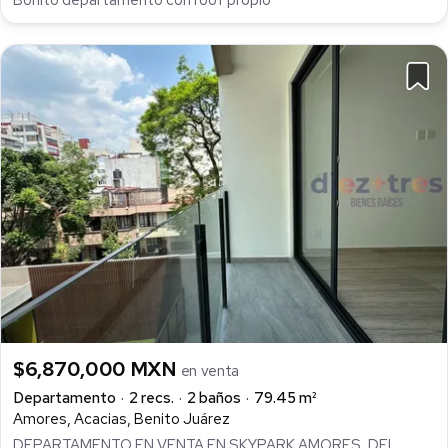
Bonito departamento con roof propio
$6,870,000 MXN
en venta
Departamento
2 recs.
2 baños
79.45 m²
Amores, Acacias, Benito Juárez
DEPARTAMENTO EN VENTA EN SKYPARK AMORES, DEL