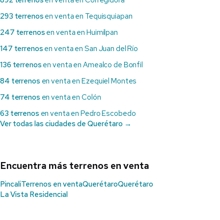
892 terrenos
en venta en Corregidora
293 terrenos
en venta en Tequisquiapan
247 terrenos
en venta en Huimilpan
147 terrenos
en venta en San Juan del Río
136 terrenos
en venta en Amealco de Bonfil
84 terrenos
en venta en Ezequiel Montes
74 terrenos
en venta en Colón
63 terrenos
en venta en Pedro Escobedo
Ver todas las ciudades de Querétaro →
Encuentra más terrenos en venta
Pincali
Terrenos en venta
Querétaro
Querétaro
La Vista Residencial