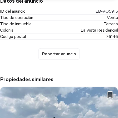
Datos del anuncio
* Superficie total del desarrollo: 8,700 m²
ID del anuncio
EB-VO5915
* Reserva natural
Tipo de operación
Venta
* Teatro al aire libre
Tipo de inmueble
Terreno
* Ciclovía
Colonia
La Vista Residencial
* Parque central
Código postal
76146
**Amenidades del condominio:**
Reportar anuncio
* Salón de eventos
* Alberca
* Juegos infantiles
Propiedades similares
**Información adicional:**
* Condominio Puerta La Vista II
* Entorno exclusivo y de alta plusvalía