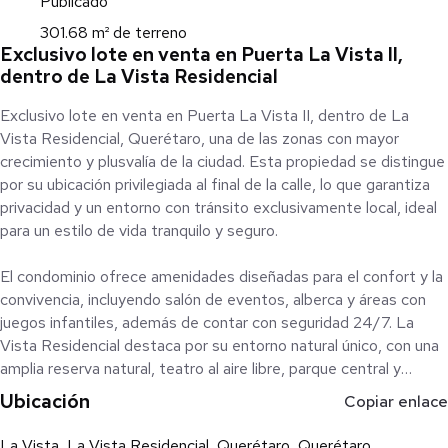
Publicado
301.68 m² de terreno
Exclusivo lote en venta en Puerta La Vista II,
dentro de La Vista Residencial
Exclusivo lote en venta en Puerta La Vista II, dentro de La
Vista Residencial, Querétaro, una de las zonas con mayor
crecimiento y plusvalía de la ciudad. Esta propiedad se distingue
por su ubicación privilegiada al final de la calle, lo que garantiza
privacidad y un entorno con tránsito exclusivamente local, ideal
para un estilo de vida tranquilo y seguro.
El condominio ofrece amenidades diseñadas para el confort y la
convivencia, incluyendo salón de eventos, alberca y áreas con
juegos infantiles, además de contar con seguridad 24/7. La
Vista Residencial destaca por su entorno natural único, con una
amplia reserva natural, teatro al aire libre, parque central y
ciclovía, integrando naturaleza y calidad de vida.
Ubicación
Copiar enlace
Su ubicación estratégica permite un acceso ágil a los principales
La Vista, La Vista Residencial, Querétaro, Querétaro