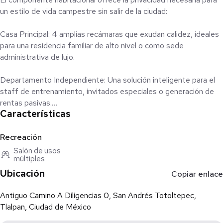
un estilo de vida campestre sin salir de la ciudad:
Casa Principal: 4 amplias recámaras que exudan calidez, ideales
para una residencia familiar de alto nivel o como sede
administrativa de lujo.
Departamento Independiente: Una solución inteligente para el
staff de entrenamiento, invitados especiales o generación de
rentas pasivas.
Características
El Epicentro Ecuestre:
Diseñada para satisfacer los estándares más exigentes del
Recreación
deporte nacional e internacional, la infraestructura operativa
Salón de usos
múltiples
incluye:
Ubicación
Copiar enlace
40 Caballerizas Premium: Espacios ventilados y diseñados para
el bienestar equino y la eficiencia operativa.
Antiguo Camino A Diligencias 0, San Andrés Totoltepec,
Tlalpan, Ciudad de México
Pista Profesional de Salto: Superficie de alta competencia lista