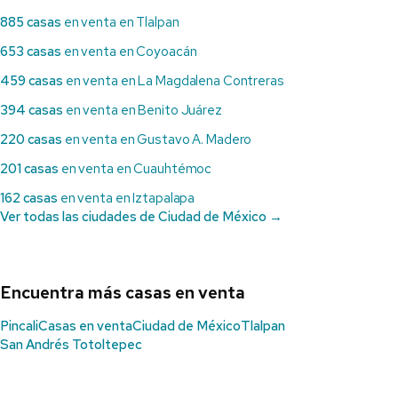
885 casas
en venta en Tlalpan
653 casas
en venta en Coyoacán
459 casas
en venta en La Magdalena Contreras
394 casas
en venta en Benito Juárez
220 casas
en venta en Gustavo A. Madero
201 casas
en venta en Cuauhtémoc
162 casas
en venta en Iztapalapa
Ver todas las ciudades de Ciudad de México →
Encuentra más casas en venta
Pincali
Casas en venta
Ciudad de México
Tlalpan
San Andrés Totoltepec