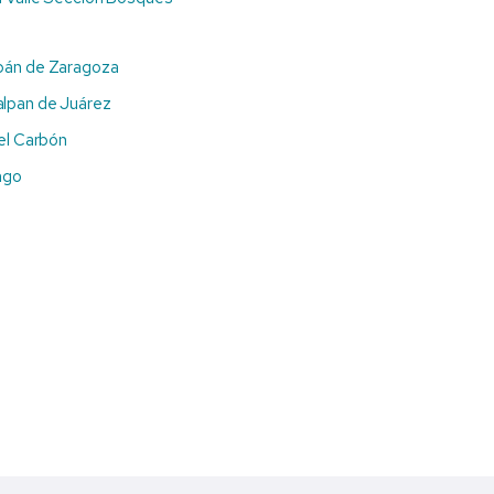
pán de Zaragoza
lpan de Juárez
del Carbón
ngo