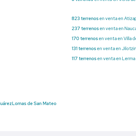
823 terrenos
en venta en Atiza
237 terrenos
en venta en Nauca
170 terrenos
en venta en Villa 
131 terrenos
en venta en Jilotzi
117 terrenos
en venta en Lerma
Juárez
Lomas de San Mateo