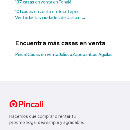
137 casas
en venta en Tonalá
101 casas
en venta en Jocotepec
Ver todas las ciudades de Jalisco →
Encuentra más casas en venta
Pincali
Casas en venta
Jalisco
Zapopan
Las Águilas
Hacemos que comprar o rentar tu
próximo hogar sea simple y agradable.