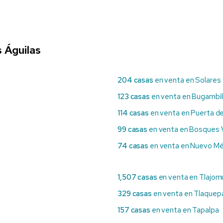
 Águilas
204 casas
en venta en Solares
123 casas
en venta en Bugambil
114 casas
en venta en Puerta de
99 casas
en venta en Bosques V
74 casas
en venta en Nuevo Mé
1,507 casas
en venta en Tlajom
329 casas
en venta en Tlaquep
157 casas
en venta en Tapalpa