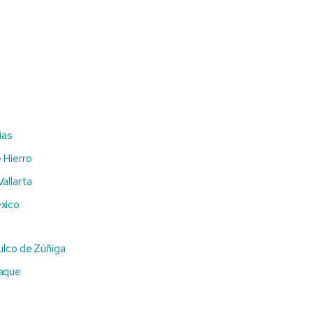
ias
 Hierro
allarta
xico
ulco de Zúñiga
aque