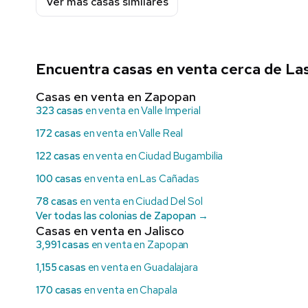
Ver más casas similares
Encuentra casas en venta cerca de Las
Casas en venta en Zapopan
323 casas
en venta en Valle Imperial
172 casas
en venta en Valle Real
122 casas
en venta en Ciudad Bugambilia
100 casas
en venta en Las Cañadas
78 casas
en venta en Ciudad Del Sol
Ver todas las colonias de Zapopan →
Casas en venta en Jalisco
3,991 casas
en venta en Zapopan
1,155 casas
en venta en Guadalajara
170 casas
en venta en Chapala