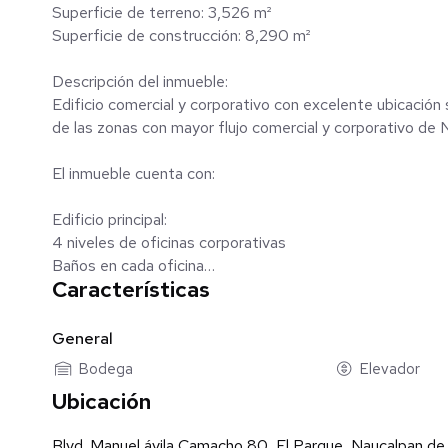
Superficie de terreno: 3,526 m²
Superficie de construcción: 8,290 m²
Descripción del inmueble:
Edificio comercial y corporativo con excelente ubicación
de las zonas con mayor flujo comercial y corporativo de 
El inmueble cuenta con:
Edificio principal:
4 niveles de oficinas corporativas
Baños en cada oficina
Características
PH con 2 oficinas y patio
Lobby con vigilancia
Elevador de pasajeros
General
Elevador de carga
Bodega
Elevador
Ubicación
Planta baja:
2 locales comerciales
Blvd. Manuel ávila Camacho 80, El Parque, Naucalpan d