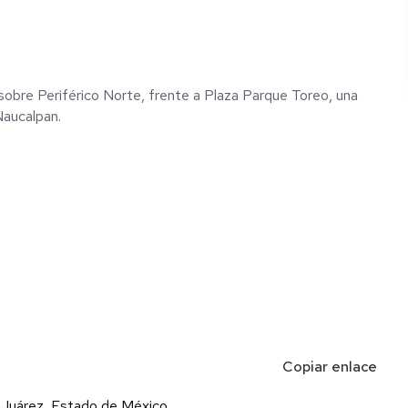
 sobre Periférico Norte, frente a Plaza Parque Toreo, una
Naucalpan.
Copiar enlace
e Juárez, Estado de México