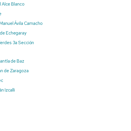
l Alce Blanco
e
 Manuel Ávila Camacho
 de Echegaray
erdes 3a Sección
antla de Baz
án de Zaragoza
ec
 Izcalli