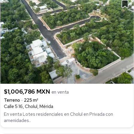
$1,006,786 MXN
en venta
Terreno
225 m²
Calle 5 16, Cholul, Mérida
En venta Lotes residenciales en Cholul en Privada con
amenidades..