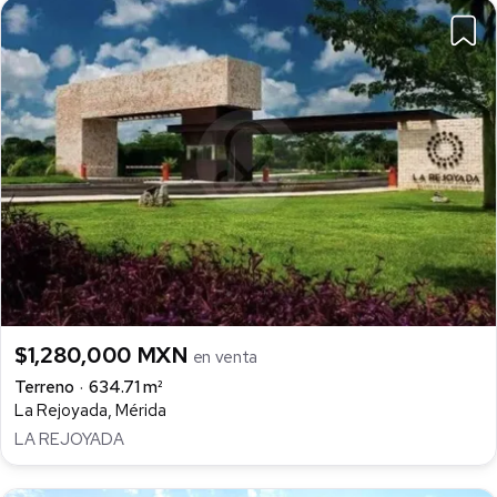
$1,280,000 MXN
en venta
Terreno
634.71 m²
La Rejoyada, Mérida
LA REJOYADA