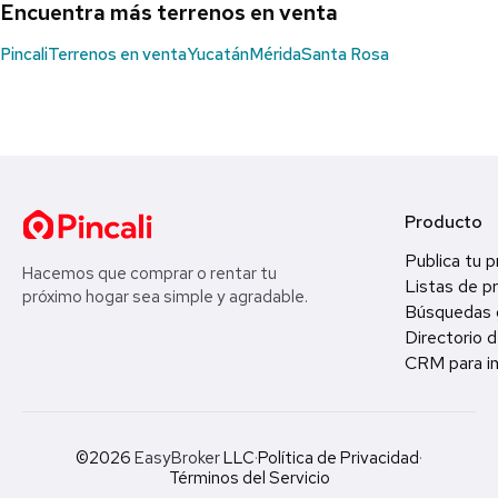
Encuentra más terrenos en venta
Pincali
Terrenos en venta
Yucatán
Mérida
Santa Rosa
Producto
Publica tu 
Hacemos que comprar o rentar tu
Listas de p
próximo hogar sea simple y agradable.
Búsquedas 
Directorio d
CRM para in
©2026
EasyBroker
LLC
·
Política de Privacidad
·
Términos del Servicio