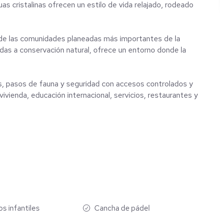
guas cristalinas ofrecen un estilo de vida relajado, rodeado
e las comunidades planeadas más importantes de la
as a conservación natural, ofrece un entorno donde la
s, pasos de fauna y seguridad con accesos controlados y
ienda, educación internacional, servicios, restaurantes y
omento del día: gimnasio, cancha de pádel, coworking,
ios para relajarte, convivir o trabajar dentro de un entorno
s infantiles
Cancha de pádel