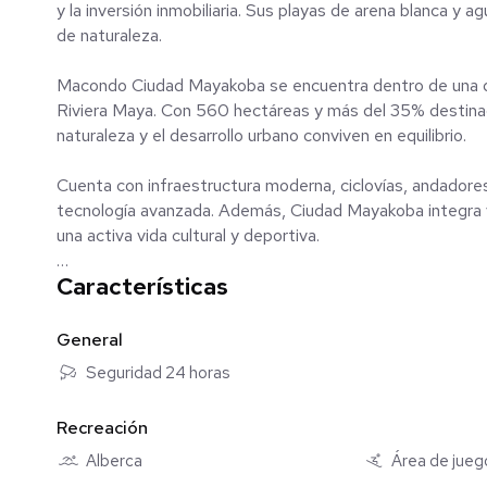
y la inversión inmobiliaria. Sus playas de arena blanca y a
de naturaleza.
Macondo Ciudad Mayakoba se encuentra dentro de una d
Riviera Maya. Con 560 hectáreas y más del 35% destinad
naturaleza y el desarrollo urbano conviven en equilibrio.
Cuenta con infraestructura moderna, ciclovías, andadore
tecnología avanzada. Además, Ciudad Mayakoba integra viv
una activa vida cultural y deportiva.
Características
Las amenidades en Macondo están diseñadas para cada m
área de juegos, piscina y plaza comercial, brindando espac
natural y moderno.
General
Seguridad 24 horas
Precio desde:
$3,488,000 MXN
Recreación
Precio hasta:
Alberca
Área de juego
$14,145,769 MXN