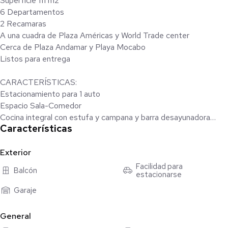
Superficie 111 m2
6 Departamentos
2 Recamaras
A una cuadra de Plaza Américas y World Trade center
Cerca de Plaza Andamar y Playa Mocabo
Listos para entrega
CARACTERÍSTICAS:
Estacionamiento para 1 auto
Espacio Sala-Comedor
Cocina integral con estufa y campana y barra desayunadora
Características
2 Recamaras
2 Baños completos
Exterior
EQUIPAMIENTO:
Facilidad para
Balcón
estacionarse
Cisterna independiente
Gas estacionario
Garaje
General