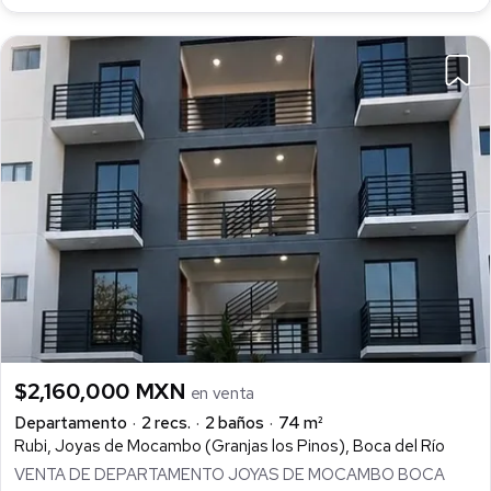
$2,160,000 MXN
en venta
Departamento
2 recs.
2 baños
74 m²
Rubi, Joyas de Mocambo (Granjas los Pinos), Boca del Río
VENTA DE DEPARTAMENTO JOYAS DE MOCAMBO BOCA