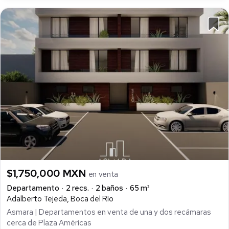
$1,750,000 MXN
en venta
Departamento
2 recs.
2 baños
65 m²
Adalberto Tejeda, Boca del Río
Asmara | Departamentos en venta de una y dos recámaras
cerca de Plaza Américas