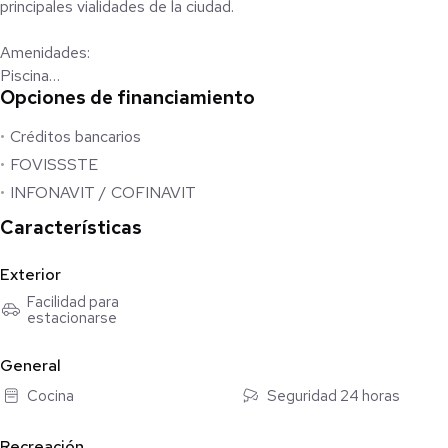
principales vialidades de la ciudad.
Amenidades:
Piscina
Opciones de financiamiento
Área de lectura
Sala de juntas
Créditos bancarios
Cancha de pádel
FOVISSSTE
Salón de usos múltiples con cocina
Área grill
INFONAVIT / COFINAVIT
Área de juegos
Características
Recepción
Caseta de acceso con control y plumas
Exterior
Facilidad para
Modelo A
estacionarse
Sala / comedor
Cocina
General
Área de lavado
Cocina
Seguridad 24 horas
Recámara principal con baño completo
Recámara secundaria con baño completo
Recreación