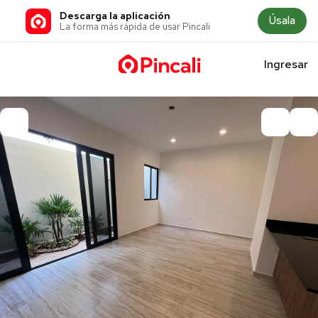
Descarga la aplicación
Úsala
La forma más rápida de usar Pincali
Ingresar