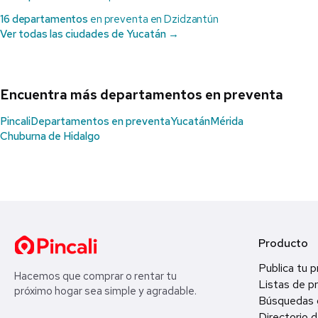
16 departamentos
en preventa en Dzidzantún
Ver todas las ciudades de Yucatán →
Encuentra más departamentos en preventa
Pincali
Departamentos en preventa
Yucatán
Mérida
Chuburna de Hidalgo
Producto
Publica tu 
Hacemos que comprar o rentar tu
Listas de p
próximo hogar sea simple y agradable.
Búsquedas 
Directorio d