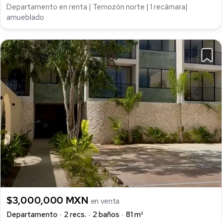
Departamento en renta | Temozón norte | 1 recámara|
amueblado
$3,000,000 MXN
en venta
Departamento
2 recs.
2 baños
81 m²