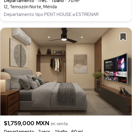
Departamento
1 rec.
1 baño
70 m²
12, Temozón Norte, Mérida
Departamento tipo PENT HOUSE a ESTRENAR
$1,759,000 MXN
en venta
Departamento
2 recs.
1 baño
60 m²