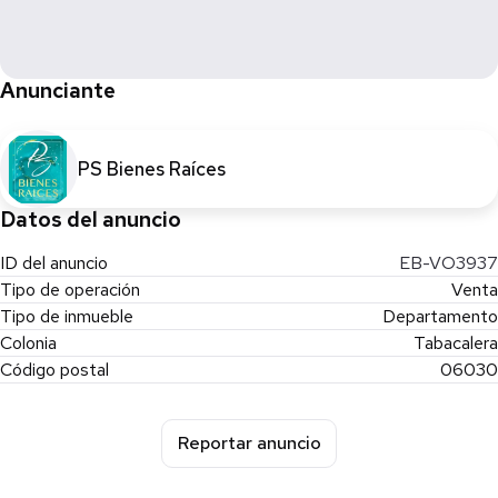
Pregunte por precios y disponibilidad ya que estos pueden
variar sin previo aviso
Anunciante
PS Bienes Raíces
Datos del anuncio
ID del anuncio
EB-VO3937
Tipo de operación
Venta
Tipo de inmueble
Departamento
Colonia
Tabacalera
Código postal
06030
Reportar anuncio