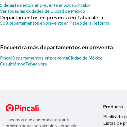
9 departamentos
en preventa en Azcapotzalco
Ver todas las ciudades de Ciudad de México →
Departamentos en preventa en Tabacalera
509 departamentos
en preventa en Paseo de la Reforma
Encuentra más departamentos en preventa
Pincali
Departamentos en preventa
Ciudad de México
Cuauhtémoc
Tabacalera
Producto
Publica tu 
Hacemos que comprar o rentar tu
Listas de p
próximo hogar sea simple y agradable.