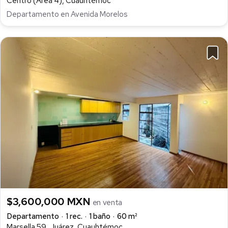
Centro (Área 4), Cuauhtémoc
Departamento en Avenida Morelos
$3,600,000 MXN
en venta
Departamento
1 rec.
1 baño
60 m²
Marsella 59, Juárez, Cuauhtémoc