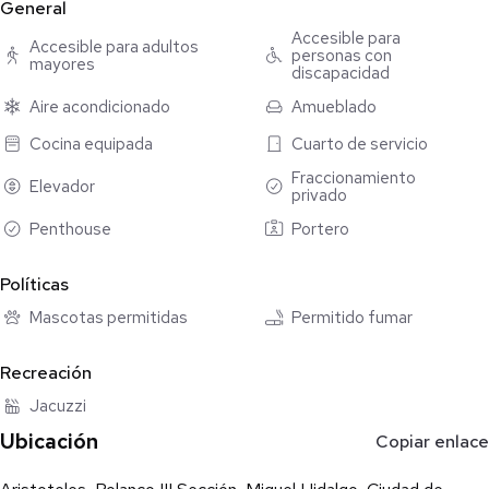
General
los acabados de la propiedad. La gran mayoría de los muebles
Accesible para
Accesible para adultos
están fabricados a medida.
personas con
mayores
discapacidad
Todo el departamento cuenta con cancelería alemana de PVC
Aire acondicionado
Amueblado
de doble vidrio al vacío que aisla del ruido y son térmicas.
Cocina equipada
Cuarto de servicio
• Baños: 2
Fraccionamiento
Elevador
privado
• Medios baños: 1
Penthouse
Portero
• Lugares de Estacionamiento: 2
Políticas
Mascotas permitidas
Permitido fumar
• Tipo: Departamento Duplex PH
Recreación
• Total: 330 m
Jacuzzi
• Terraza privada
Ubicación
Copiar enlace
• Aire acondicionado con calefacción en master bedroom