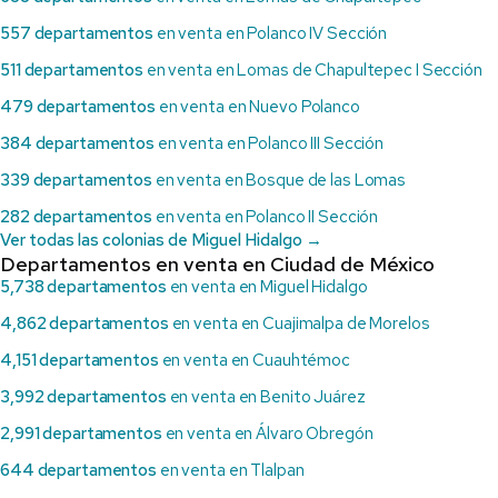
557 departamentos
en venta en Polanco IV Sección
511 departamentos
en venta en Lomas de Chapultepec I Sección
479 departamentos
en venta en Nuevo Polanco
384 departamentos
en venta en Polanco III Sección
339 departamentos
en venta en Bosque de las Lomas
282 departamentos
en venta en Polanco II Sección
Ver todas las colonias de Miguel Hidalgo →
Departamentos en venta en Ciudad de México
5,738 departamentos
en venta en Miguel Hidalgo
4,862 departamentos
en venta en Cuajimalpa de Morelos
4,151 departamentos
en venta en Cuauhtémoc
3,992 departamentos
en venta en Benito Juárez
2,991 departamentos
en venta en Álvaro Obregón
644 departamentos
en venta en Tlalpan