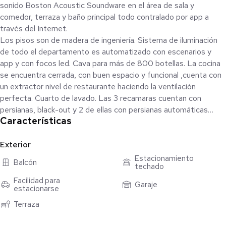
sonido Boston Acoustic Soundware en el área de sala y
comedor, terraza y baño principal todo contralado por app a
través del Internet.
Los pisos son de madera de ingeniería. Sistema de iluminación
de todo el departamento es automatizado con escenarios y
app y con focos led. Cava para más de 800 botellas. La cocina
se encuentra cerrada, con buen espacio y funcional ,cuenta con
un extractor nivel de restaurante haciendo la ventilación
perfecta. Cuarto de lavado. Las 3 recamaras cuentan con
persianas, black-out y 2 de ellas con persianas automáticas
Características
eléctricas.
La recámara principal, se encuentra en el piso de arriba, con
excelente espacio e iluminación perfecta y con sistema de aire
Exterior
acondicionado. La cabecera colocada de piso a techo, de
Estacionamiento
Balcón
techado
tamaño King Size. Cuenta con vestidor muy amplio y un baño
completo con 2 lavabos y con jacuzzi. Tiene una terraza con una
Facilidad para
Garaje
estacionarse
vista preciosa. El área del estudio o family room es muy cómoda
con 2 escritorios de trabajo y sala de TV. Cada rincón del
Terraza
departamento está provechado para almacenar cosas, tiene
closets y espacios perfectamente diseñados y en armonía con