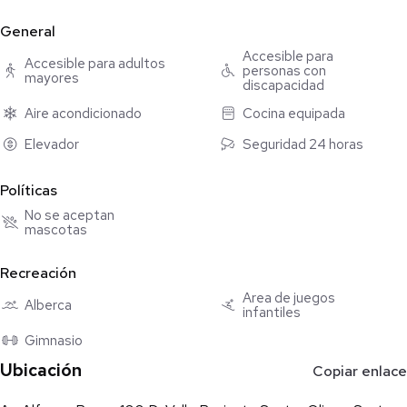
Flow center
General
Área de juegos para niños
* Propiedad sujeta a disponibilidad y cambio de precio sin previo
Accesible para
Accesible para adultos
personas con
aviso. El envío de esta ficha no implica compromiso legal. La
mayores
discapacidad
información y medidas son aproximadas y deben verificarse con
Aire acondicionado
Cocina equipada
la documentación correspondiente.
Elevador
Seguridad 24 horas
Políticas
No se aceptan
mascotas
Recreación
Área de juegos
Alberca
infantiles
Gimnasio
Ubicación
Copiar enlace