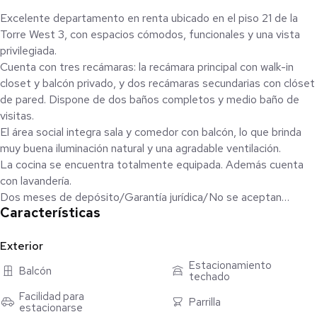
Excelente departamento en renta ubicado en el piso 21 de la
Torre West 3, con espacios cómodos, funcionales y una vista
privilegiada.
Cuenta con tres recámaras: la recámara principal con walk-in
closet y balcón privado, y dos recámaras secundarias con clóset
de pared. Dispone de dos baños completos y medio baño de
visitas.
El área social integra sala y comedor con balcón, lo que brinda
muy buena iluminación natural y una agradable ventilación.
La cocina se encuentra totalmente equipada. Además cuenta
con lavandería.
Dos meses de depósito/Garantía jurídica/No se aceptan
Características
mascotas/No se aceptan estudiantes
La torre ofrece excelentes amenidades, entre ellas:
Alberca
Exterior
Seis áreas de asadores
Estacionamiento
Balcón
techado
French room
Lounge con mesa de billar
Facilidad para
Parrilla
estacionarse
Fitness center