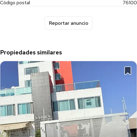
Código postal
76100
✔️ Inversionistas (renta inmediata)
✔️ Ejecutivos o personas solteras
✔️ Quien busca practicidad + estilo de vida
Reportar anuncio
Propiedades similares