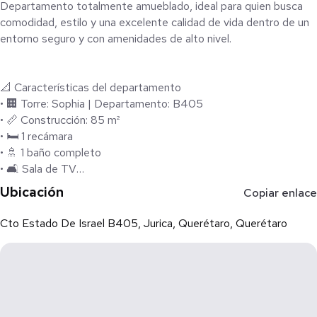
Departamento totalmente amueblado, ideal para quien busca
comodidad, estilo y una excelente calidad de vida dentro de un
entorno seguro y con amenidades de alto nivel.
📐 Características del departamento
• 🏢 Torre: Sophia | Departamento: B405
• 📏 Construcción: 85 m²
• 🛏️ 1 recámara
• 🚿 1 baño completo
• 🛋️ Sala de TV
• 📚 Estudio
Ubicación
Copiar enlace
• 🌿 Terraza
• ❄️ Aire acondicionado
Cto Estado De Israel B405, Jurica, Querétaro, Querétaro
• 🚪 Cancelería de calidad
• 🛋️ Se entrega 100% amueblado
🌿 Amenidades del desarrollo
• 🔐 Doble vigilancia 24/7