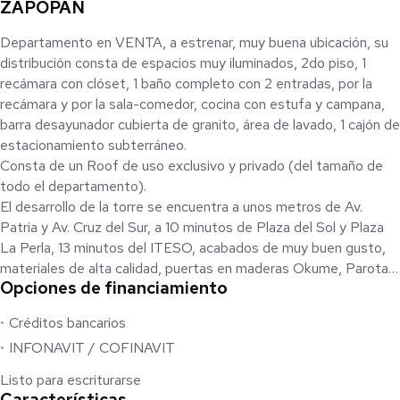
ZAPOPAN
Departamento en VENTA, a estrenar, muy buena ubicación, su
distribución consta de espacios muy iluminados, 2do piso, 1
recámara con clóset, 1 baño completo con 2 entradas, por la
recámara y por la sala-comedor, cocina con estufa y campana,
barra desayunador cubierta de granito, área de lavado, 1 cajón de
estacionamiento subterráneo.
Consta de un Roof de uso exclusivo y privado (del tamaño de
todo el departamento).
El desarrollo de la torre se encuentra a unos metros de Av.
Patria y Av. Cruz del Sur, a 10 minutos de Plaza del Sol y Plaza
La Perla, 13 minutos del ITESO, acabados de muy buen gusto,
materiales de alta calidad, puertas en maderas Okume, Parota,
Opciones de financiamiento
baños con cristal templado, muebles de baño en porcelana,
cuenta con un área social con vistas alrededor, sala, cocineta,
Créditos bancarios
asador, baño completo, Gimnasio equipado, elevador, escaleras
INFONAVIT / COFINAVIT
fácil de subir y muy amplias.
Listo para escriturarse
Pago con recursos propios, créditos hipotecarios, Infonavit.
Características