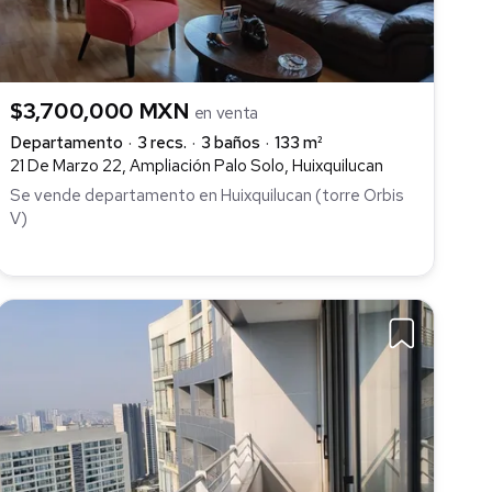
$3,700,000 MXN
en venta
Departamento
3 recs.
3 baños
133 m²
21 De Marzo 22, Ampliación Palo Solo, Huixquilucan
Se vende departamento en Huixquilucan (torre Orbis
V)