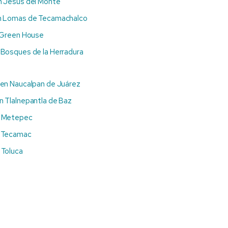
n Jesús del Monte
n Lomas de Tecamachalco
 Green House
 Bosques de la Herradura
en Naucalpan de Juárez
n Tlalnepantla de Baz
n Metepec
n Tecamac
 Toluca