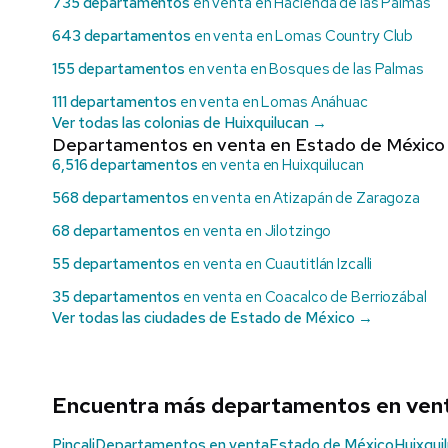
735 departamentos
en venta en Hacienda de las Palmas
643 departamentos
en venta en Lomas Country Club
155 departamentos
en venta en Bosques de las Palmas
111 departamentos
en venta en Lomas Anáhuac
Ver todas las colonias de Huixquilucan →
Departamentos en venta en Estado de México
6,516 departamentos
en venta en Huixquilucan
568 departamentos
en venta en Atizapán de Zaragoza
68 departamentos
en venta en Jilotzingo
55 departamentos
en venta en Cuautitlán Izcalli
35 departamentos
en venta en Coacalco de Berriozábal
Ver todas las ciudades de Estado de México →
Encuentra más departamentos en ven
Pincali
Departamentos en venta
Estado de México
Huixqui