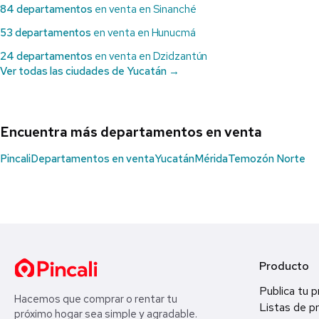
84 departamentos
en venta en Sinanché
53 departamentos
en venta en Hunucmá
24 departamentos
en venta en Dzidzantún
Ver todas las ciudades de Yucatán →
Encuentra más departamentos en venta
Pincali
Departamentos en venta
Yucatán
Mérida
Temozón Norte
Producto
Publica tu 
Hacemos que comprar o rentar tu
Listas de p
próximo hogar sea simple y agradable.