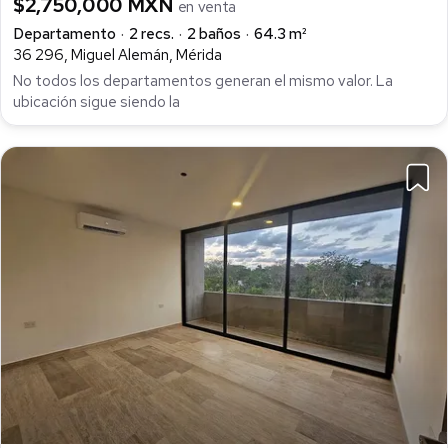
$2,750,000 MXN
en venta
Departamento
2 recs.
2 baños
64.3 m²
36 296, Miguel Alemán, Mérida
No todos los departamentos generan el mismo valor. La
ubicación sigue siendo la