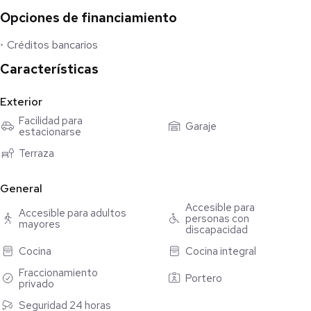
Opciones de financiamiento
DISTRIBUCIÓN
Créditos bancarios
Modelo Bombina son departamentos que cuentan con 2
recamaras, 2 baños, sala y comedor, cocina integral con granito,
Características
2 lugares de estacionamiento de estacionamiento techado,
bodega y área de lavado.
Exterior
Existen 2 unidades disponibles de este modelo.
Facilidad para
Garaje
estacionarse
Equipamiento
Terraza
• Piso de 45cm x 90cm
• Cocina integral con meseta de granito
General
• Parrilla eléctrica
Accesible para
• Puertas de carpintería de piso a techo
Accesible para adultos
personas con
mayores
• Cancel de baño
discapacidad
• Calentador
Cocina
Cocina integral
• Preparación para aire acondicionado
Fraccionamiento
Portero
privado
Amenidades
• Pool & grill
Seguridad 24 horas