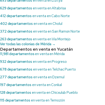
693 departamentos
en venta en Dzityá
629 departamentos
en venta en Altabrisa
412 departamentos
en venta en Cabo Norte
402 departamentos
en venta en Cholul
372 departamentos
en venta en San Ramon Norte
263 departamentos
en venta en Vía Montejo
Ver todas las colonias de Mérida →
Departamentos en venta en Yucatán
11,981 departamentos
en venta en Mérida
932 departamentos
en venta en Progreso
678 departamentos
en venta en Telchac Puerto
277 departamentos
en venta en Dzemul
197 departamentos
en venta en Conkal
128 departamentos
en venta en Chicxulub Pueblo
115 departamentos
en venta en Temozón