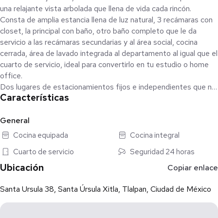
una relajante vista arbolada que llena de vida cada rincón.
Consta de amplia estancia llena de luz natural, 3 recámaras con
closet, la principal con baño, otro baño completo que le da
servicio a las recámaras secundarias y al área social, cocina
cerrada, área de lavado integrada al departamento al igual que el
cuarto de servicio, ideal para convertirlo en tu estudio o home
office.
Dos lugares de estacionamientos fijos e independientes que no
Características
se estorban entre sí.
A unos pasos de Patio Tlalpan, colegios, servicios y transporte.
Conecta rápido con Insurgentes y transporte público.
General
Estricta vigilancia 24/7.
Cocina equipada
Cocina integral
Cuarto de servicio
Seguridad 24 horas
Ubicación
Copiar enlace
Santa Ursula 38, Santa Úrsula Xitla, Tlalpan, Ciudad de México