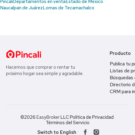
Pincali
Departamentos en venta
Estado de México
Naucalpan de Juárez
Lomas de Tecamachalco
Producto
Publica tu 
Hacemos que comprar o rentar tu
Listas de p
próximo hogar sea simple y agradable.
Búsquedas 
Directorio d
CRM para in
©2026
EasyBroker
LLC
·
Política de Privacidad
·
Términos del Servicio
Switch to English