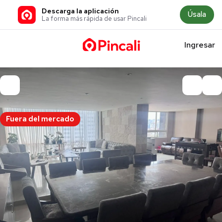
Descarga la aplicación
Úsala
La forma más rápida de usar Pincali
Ingresar
Fuera del mercado