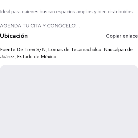
Ideal para quienes buscan espacios amplios y bien distribuidos.
AGENDA TU CITA Y CONÓCELO!
Ubicación
Copiar enlace
El precio de venta del inmueble es más gastos de escrituración
(derechos, impuestos, honorarios, avalúos) que serán calculados
Fuente De Trevi S/N, Lomas de Tecamachalco, Naucalpan de
por la notaría al formalizar la operación.
Juárez, Estado de México
Se encuentran a disposición del cliente los documentos
necesarios para la venta del inmueble.
El inmueble se transmitirá libre de todo gravamen.