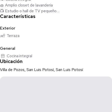
🧺 Amplio closet de lavandería
📺 Estudio o hall de TV pequeño
Características
🌿 Terraza perfecta para relajarte
Ubicado en planta baja, lo que lo hace muy práctico y cómodo
Exterior
para tu día a día 🙌
Terraza
General
Cocina integral
🔑 Con confianza, déjalo en nuestras manos.
Ubicación
Villa de Pozos, San Luis Potosí, San Luis Potosí