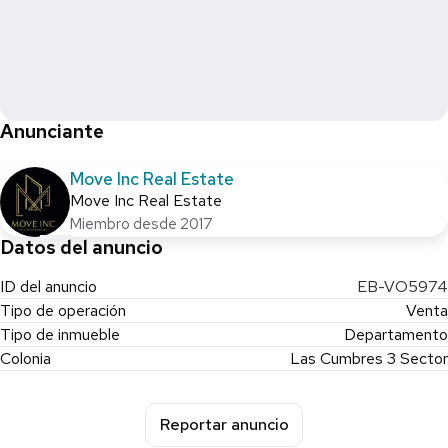
Propiedad con alta demanda de renta por su ubicación
estratégica. Excelente opción para generar flujo o asegurar
plusvalía.
Precio: $3,600,000 MXN negociable
Anunciante
Contacto
Move Inc Real Estate
Andrea O’Farrill – Asesora Inmobiliaria
Move Inc Real Estate
Tel. 8115296092
Miembro desde 2017
Datos del anuncio
ID del anuncio
EB-VO5974
Tipo de operación
Venta
Tipo de inmueble
Departamento
Colonia
Las Cumbres 3 Sector
Reportar anuncio