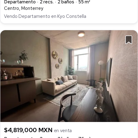
Departamento
2 recs.
2 baños
55 m²
Centro, Monterrey
Vendo Departamento en Kyo Constella
$4,819,000 MXN
en venta