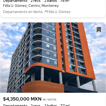
Departamento
2 recs.
2 baños
76 m²
Félix U. Gómez, Centro, Monterrey
Departamento en Venta 📍Félix U. Gómez
$4,350,000 MXN
en venta
Departamento
2 recs.
2 baños
77 m²