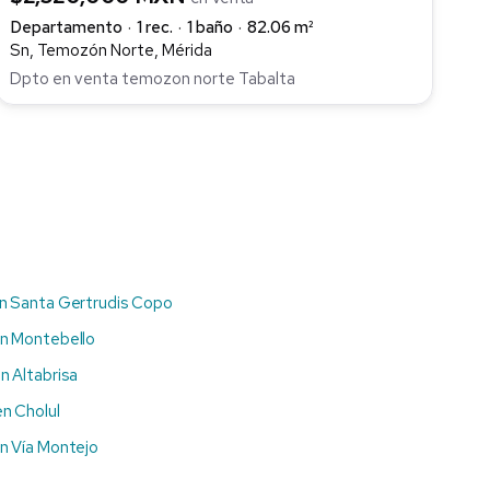
Departamento
1 rec.
1 baño
82.06 m²
Sn, Temozón Norte, Mérida
Dpto en venta temozon norte Tabalta
n Santa Gertrudis Copo
n Montebello
n Altabrisa
n Cholul
n Vía Montejo