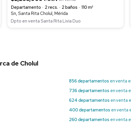
Departamento
2 recs.
2 baños
110 m²
Sn, Santa Rita Cholul, Mérida
Dpto en venta Santa Rita Livia Duo
ca de Cholul
856 departamentos
en venta e
736 departamentos
en venta e
624 departamentos
en venta e
400 departamentos
en venta e
260 departamentos
en venta e