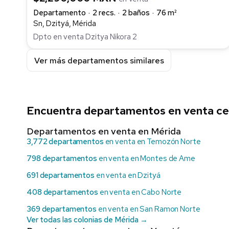
Departamento
2 recs.
2 baños
76 m²
Sn, Dzityá, Mérida
Dpto en venta Dzitya Nikora 2
Ver más departamentos similares
Encuentra departamentos en venta cer
Departamentos en venta en Mérida
3,772 departamentos
en venta en Temozón Norte
798 departamentos
en venta en Montes de Ame
691 departamentos
en venta en Dzityá
408 departamentos
en venta en Cabo Norte
369 departamentos
en venta en San Ramon Norte
Ver todas las colonias de Mérida →