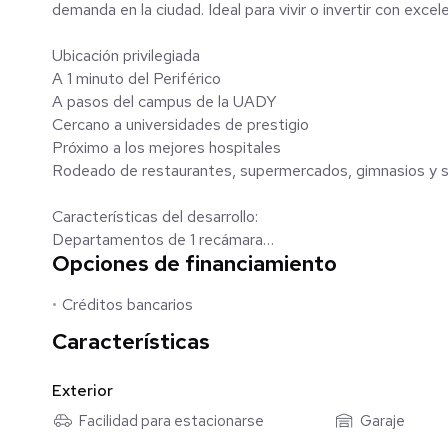
demanda en la ciudad. Ideal para vivir o invertir con exce
Ubicación privilegiada
A 1 minuto del Periférico
A pasos del campus de la UADY
Cercano a universidades de prestigio
Próximo a los mejores hospitales
Rodeado de restaurantes, supermercados, gimnasios y s
Características del desarrollo:
Departamentos de 1 recámara
Opciones de financiamiento
Unidades en planta baja con terraza y piscina
Rooftop con vista para disfrutar el atardecer
Créditos bancarios
Método de pago:
Características
Enganche: 5%
Mensualidades: desde $10,000 MXN
Exterior
Facilidad para estacionarse
Garaje
Formas de pago:
Recurso propio