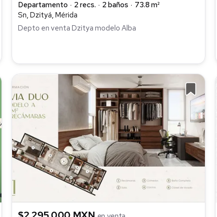
Departamento
2 recs.
2 baños
73.8 m²
Sn, Dzityá, Mérida
Depto en venta Dzitya modelo Alba
$2,295,000 MXN
en venta