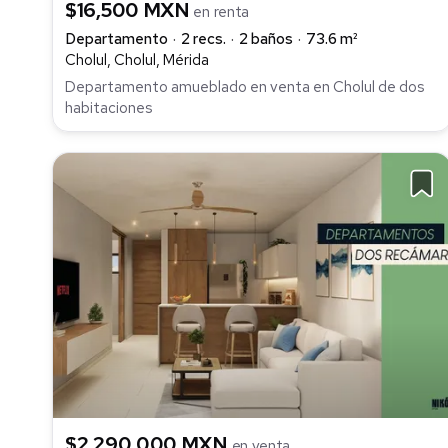
$16,500 MXN
en renta
Departamento
2 recs.
2 baños
73.6 m²
Cholul, Cholul, Mérida
Departamento amueblado en venta en Cholul de dos
habitaciones
$2,290,000 MXN
en venta