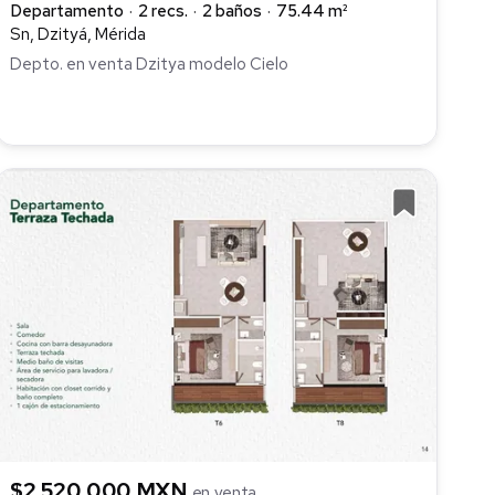
Departamento
2 recs.
2 baños
75.44 m²
Sn, Dzityá, Mérida
Depto. en venta Dzitya modelo Cielo
$2,520,000 MXN
en venta