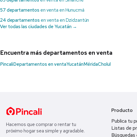
85 departamentos
en venta en Sinanché
57 departamentos
en venta en Hunucmá
24 departamentos
en venta en Dzidzantún
Ver todas las ciudades de Yucatán →
Encuentra más departamentos en venta
Pincali
Departamentos en venta
Yucatán
Mérida
Cholul
Producto
Publica tu 
Hacemos que comprar o rentar tu
Listas de p
próximo hogar sea simple y agradable.
Búsquedas 