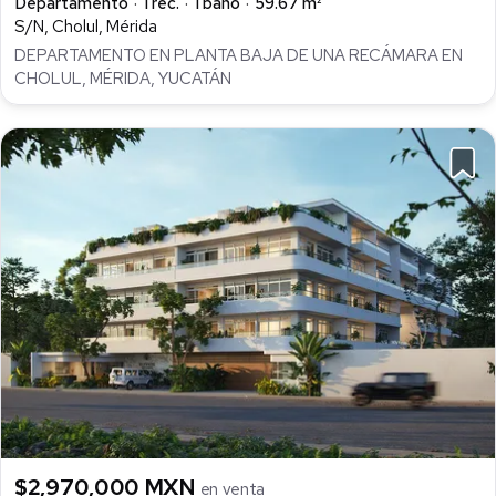
Departamento
1 rec.
1 baño
59.67 m²
S/N, Cholul, Mérida
DEPARTAMENTO EN PLANTA BAJA DE UNA RECÁMARA EN
CHOLUL, MÉRIDA, YUCATÁN
$2,970,000 MXN
en venta