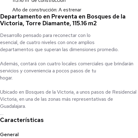
115.16 m² de construcción
Año de construcción: A estrenar
Departamento en Preventa en Bosques de la
Victoria, Torre Diamante, 115.16 m2
Desarrollo pensado para reconectar con lo
esencial, de cuatro niveles con once amplios
departamentos que superan las dimensiones promedio.
Además, contará con cuatro locales comerciales que brindarán
servicios y conveniencia a pocos pasos de tu
hogar.
Ubicado en Bosques de la Victoria, a unos pasos de Residencial
Victoria, en una de las zonas más representativas de
Guadalajara.
Características
Esta exclusiva torre cuenta con departamentos cada uno de 2
recámaras, 2 baños completos y 2 cajones de estacionamiento.
General