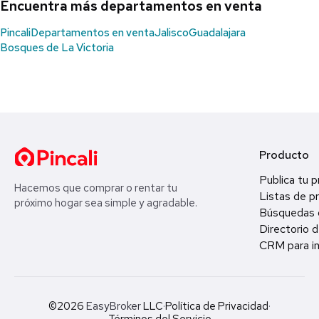
Encuentra más departamentos en venta
Pincali
Departamentos en venta
Jalisco
Guadalajara
Bosques de La Victoria
Producto
Publica tu 
Hacemos que comprar o rentar tu
Listas de p
próximo hogar sea simple y agradable.
Búsquedas 
Directorio d
CRM para in
©2026
EasyBroker
LLC
·
Política de Privacidad
·