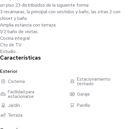
un piso 23 distribuidos de la siguiente forma:
3 recámaras, la principal con vestidos y baño, las otras 2 con
clóset y baño
Amplia estancia con terraza
1/2 baño de visitas
Cocina integral
Cto de TV
Estudio
Características
3 estacionamientos techados en S5
Cto. de servicio con baño
Área de lavado
Exterior
Casa club
Estacionamiento
Cisterna
techado
Área común:
Facilidad para
Garaje
estacionarse
Casa club
Gym
Jardín
Parrilla
Salón de fiestas
Terraza
Padle
Bar