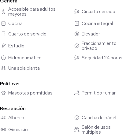
General
Restaurante
Ludoteca
Accesible para adultos
Circuito cerrado
mayores
Jardines con asadores
Mini golfito
Cocina
Cocina integral
Cuarto de servicio
Elevador
Vigilancia 24/7
Fraccionamiento
Estudio
privado
Hidroneumático
Seguridad 24 horas
Una sola planta
Políticas
Mascotas permitidas
Permitido fumar
Recreación
Alberca
Cancha de pádel
Salón de usos
Gimnasio
múltiples