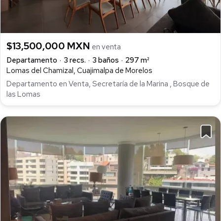
$13,500,000 MXN
en venta
Departamento
3 recs.
3 baños
297 m²
Lomas del Chamizal, Cuajimalpa de Morelos
Departamento en Venta, Secretaría de la Marina , Bosque de
las Lomas