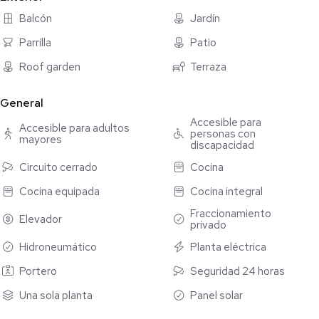
Vigilancia 24/7, Control de acceso a biciestacionamiento
Balcón
Jardín
AMENIDADES: COMERCIO
Parrilla
Patio
BICIPARK, YOGA ZONE, GARDEN LOUNGE
Roof garden
Terraza
RED LOUNGE, GYM, COWORKING ; LOUNGE
General
Accesible para
Accesible para adultos
personas con
mayores
discapacidad
Circuito cerrado
Cocina
Cocina equipada
Cocina integral
Fraccionamiento
Elevador
privado
Hidroneumático
Planta eléctrica
Portero
Seguridad 24 horas
Una sola planta
Panel solar