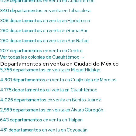
429 departamentos
en venta en Cuauhtémoc
340 departamentos
en venta en Tabacalera
308 departamentos
en venta en Hipódromo
280 departamentos
en venta en Roma Sur
280 departamentos
en venta en San Rafael
207 departamentos
en venta en Centro
Ver todas las colonias de Cuauhtémoc →
Departamentos en venta en Ciudad de México
5,756 departamentos
en venta en Miguel Hidalgo
4,901 departamentos
en venta en Cuajimalpa de Morelos
4,175 departamentos
en venta en Cuauhtémoc
4,026 departamentos
en venta en Benito Juárez
2,999 departamentos
en venta en Álvaro Obregón
643 departamentos
en venta en Tlalpan
481 departamentos
en venta en Coyoacán