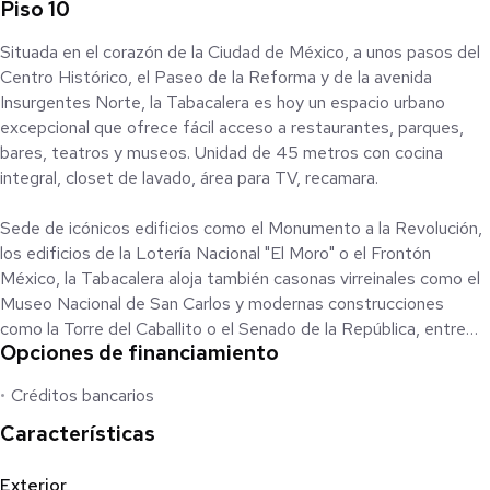
Piso 10
Situada en el corazón de la Ciudad de México, a unos pasos del
Centro Histórico, el Paseo de la Reforma y de la avenida
Insurgentes Norte, la Tabacalera es hoy un espacio urbano
excepcional que ofrece fácil acceso a restaurantes, parques,
bares, teatros y museos. Unidad de 45 metros con cocina
integral, closet de lavado, área para TV, recamara.
Sede de icónicos edificios como el Monumento a la Revolución,
los edificios de la Lotería Nacional "El Moro" o el Frontón
México, la Tabacalera aloja también casonas virreinales como el
Museo Nacional de San Carlos y modernas construcciones
como la Torre del Caballito o el Senado de la República, entre
Opciones de financiamiento
otras.
Créditos bancarios
PROYECTO
Características
21 niveles, 130 departamentos, 1 Local comercial
Departamentos de 1 y 2 recámaras, Amenidades
Exterior