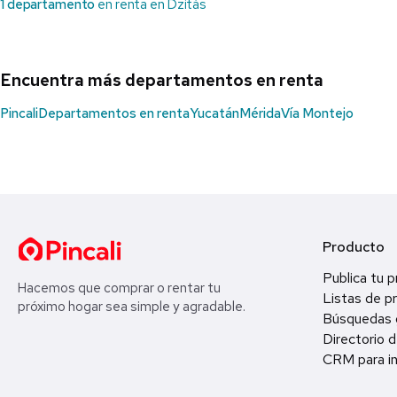
1 departamento
en renta en Dzitás
Encuentra más departamentos en renta
Pincali
Departamentos en renta
Yucatán
Mérida
Vía Montejo
Producto
Publica tu 
Hacemos que comprar o rentar tu
Listas de p
próximo hogar sea simple y agradable.
Búsquedas 
Directorio d
CRM para in