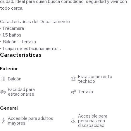
ciudad. Ideal para quien busca comodidad, seguridad y vivir con
todo cerca.
Características del Departamento
• 1 recámara
• 1.5 baños
• Balcón – terraza
• 1 cajón de estacionamiento
Características
• Área de servicio amplia
Distribución y Equipamiento
Exterior
• Cocina integral equipada con:
Estacionamiento
Balcón
techado
• Estufa
• Campana
Facilidad para
Terraza
estacionarse
• Refrigerador
• Microondas
General
• Cocina equipada con:
• Vasos, platos, copas
Accesible para
Accesible para adultos
personas con
• Cubiertos, tuppers y utensilios básicos
mayores
discapacidad
• Área de sala y comedor corridos con mobiliario