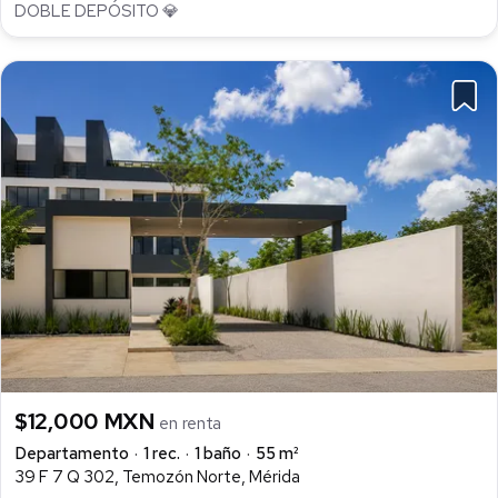
DOBLE DEPÓSITO 💎
$12,000 MXN
en renta
Departamento
1 rec.
1 baño
55 m²
39 F 7 Q 302, Temozón Norte, Mérida