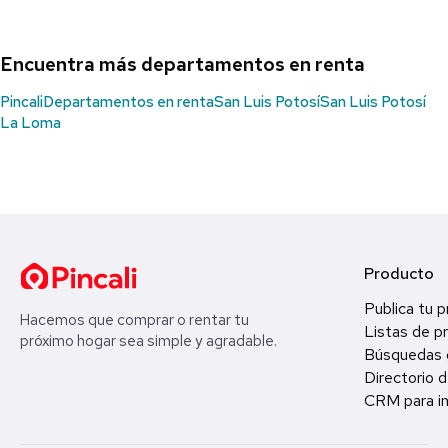
Encuentra más departamentos en renta
Pincali
Departamentos en renta
San Luis Potosí
San Luis Potosí
La Loma
Producto
Publica tu 
Hacemos que comprar o rentar tu
Listas de p
próximo hogar sea simple y agradable.
Búsquedas 
Directorio d
CRM para in